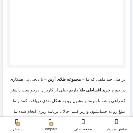
در طی چند ماهی که ما –
مجموعه طلای آرین
– با دیجی پی همکاری
در حوزه
خرید اقساطی طلا
داریم خیلی از کاربران درخواست داشتن
که راهی باشه تا بتونند وامشون رو به شکل نقدی دریافت کنند و ما
مبلغ رو به حسابشون واریز کنیم. حالا با برنامه ریزی انجام شده ما
این خدمت رو به مشتری های عزیزمون ارائه می دیم. علاوه بر این
0
0
نمایش سایدبار
صفحه اصلی
Compare
سبد خرید
هم، وام بانک ملی هم که به صورت اختصاصی روی دستگاه پوز بانک