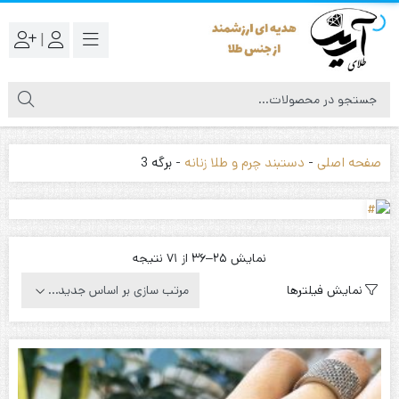
|
صفحه اصلی
-
دستبند چرم و طلا زنانه
-
برگه 3
Sorted
نمایش 25–36 از 71 نتیجه
by
نمایش فیلترها
latest