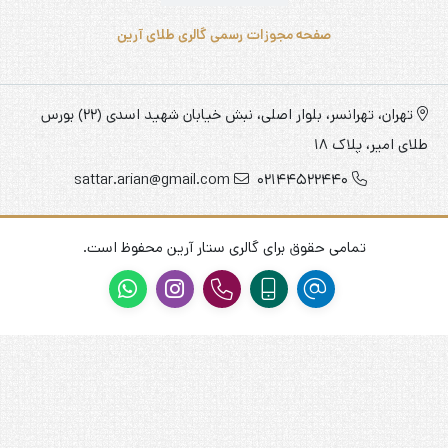
صفحه مجوزات رسمی گالری طلای آرین
تهران، تهرانسر، بلوار اصلی، نبش خیابان شهید اسدی (22) بورس
طلای امیر، پلاک 18
sattar.arian@gmail.com
02144522440
تمامی حقوق برای گالری ستار آرین محفوظ است.