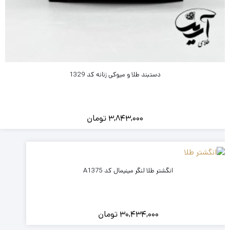
دستبند طلا و میوکی زنانه کد 1329
3,843,000
تومان
انگشتر طلا لنگر مینیمال کد A1375
30,434,000
تومان