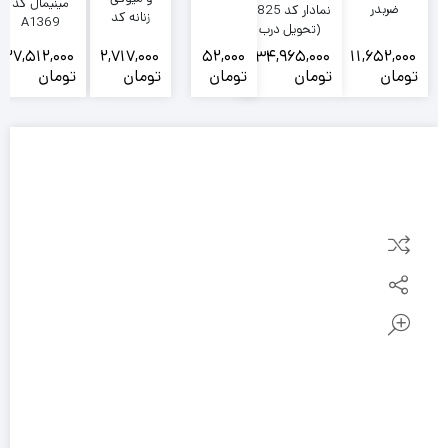
مینیمال کد
ضربدر
نمادار کد 1825
زنانه کد
A1369
(تحویل درب
1326
گالری)
27,512,000
2,717,000
52,000
234,965,000
11,652,000
تومان
تومان
تومان
تومان
تومان
ت