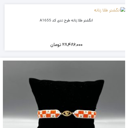
انگشتر طلا زنانه طرح تدی کد A1655
28,486,000
تومان