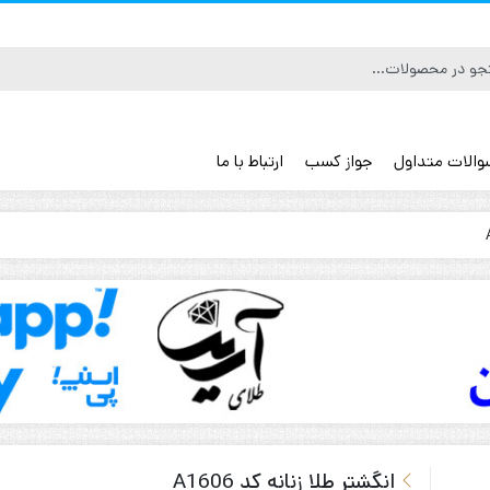
والات متداول
جواز کسب
ارتباط با ما
رم و طلا
یز
انگشتر طلا زنانه کد A1606