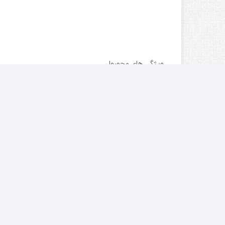
ویژگی های محصول
وزن
2.740 گرم
عیار
18
رنگ
طلایی
سایز
57
قابلیت سایز کردن
دارد