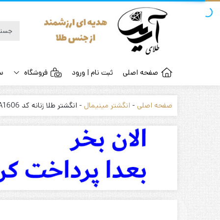
صفحه اصلی
ثبت نام | ورود
فروشگاه
س
صفحه اصلی
-
انگشتر مینیمال
-
انگشتر طلا زنانه کد A1606
طلای نو کم اجرت
دستبند چ
انگشتر نامزدی نگین دار
پلاک و آو
انگشتر نمادار
انگشتر ارزان
پلاک ارزان
زنجیر و گردنبند
گوشواره
دستبند مروارید و طلا