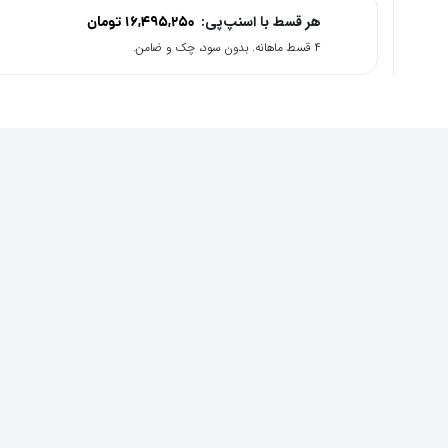
هر قسط با اسنپ‌پی:
16,495,250
تومان
۴ قسط ماهانه. بدون سود، چک و ضامن.