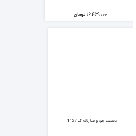
16,469,000
تومان
دستبند چرم و طلا زنانه کد 1127