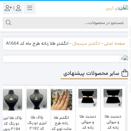
|
صفحه اصلی
-
انگشتر مینیمال
-
انگشتر طلا زنانه طرح ماه کد A1664
سایر محصولات پیشنهادی
دستبند طلا
دستبند طلا
پلاک طلا
انگشتر طلا
پلاک طلا لیزری
و میوکی
و میوکی
لیزری دو رنگ
زنانه طرح
دو رنگ کد
زنانه کد
زنانه کد
کد P182
مثلث توپر کد
P184 بدون