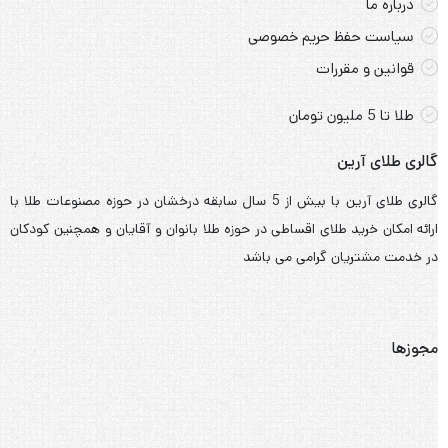
مجوزها
صفحه مجوزات رسمی گالری طلای آرین
تهران، تهرانسر، بلوار اصلی، نبش خیابان شهید اسدی (22) بورس
طلای امیر، پلاک 18
sattar.arian@gmail.com
02144522440