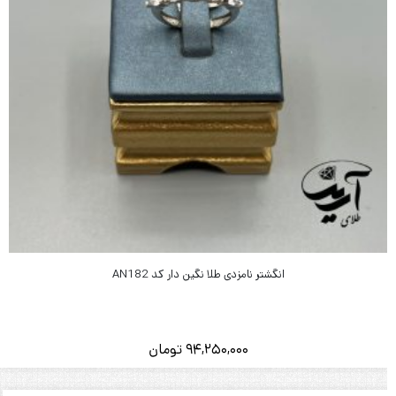
انگشتر نامزدی طلا نگین دار کد AN182
94,250,000
تومان