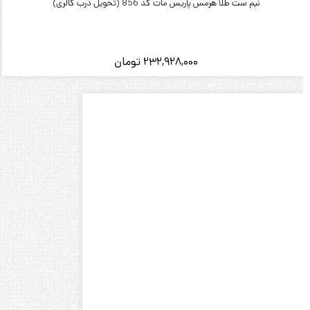
نیم ست طلا هرمس پاریس مات کد 856 (تحویل درب گالری)
232,928,000
تومان
انگشتر طلا زنانه طرح جوجه کد A1610
26,004,000
تومان
بازگشت به بالا
دسترسی سریع