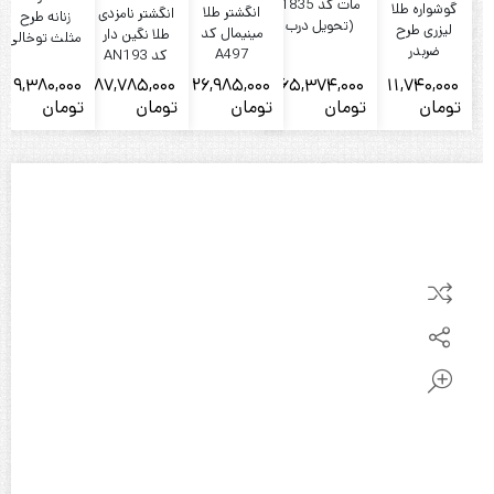
مات کد 1835
گوشواره طلا
انگشتر طلا
انگشتر نامزدی
زنانه طرح
(تحویل درب
لیزری طرح
مینیمال کد
طلا نگین دار
مثلث توخالی
گالری)
ضربدر
A497
کد AN193
کد A1706
19,380,000
87,785,000
26,985,000
165,374,000
11,740,000
تومان
تومان
تومان
تومان
تومان
ت