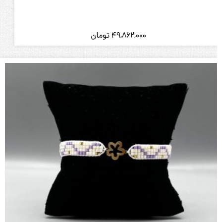
49,862,000
تومان