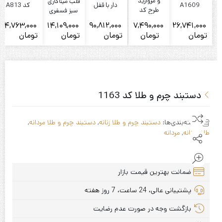
و مروارید
قلب میناکاری
A1609
دار با قفل
کد A813
طرح کد
سبز فسفری
محکم
1360
کد 22 بدون
34,763,000
14,109,000
90,812,000
7,490,000
26,741,000
زنجیر
تومان
تومان
تومان
تومان
تومان
ت
دستبند چرم و طلا کد 1163
دسته‌بندی‌ها:
دستبند چرم و طلا زنانه
,
دستبند چرم و طلا مردانه
,
طلای زنانه
,
مردانه
ضمانت بهترین قیمت بازار
پشتیبانی عالی، 24 ساعت، 7 روز هفته
بازگشت وجه در صورت عدم رضایت