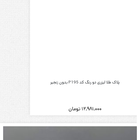
پلاک طلا لیزری دو رنگ کد P195 بدون زنجیر
12,981,000
تومان