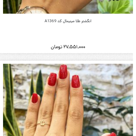
انگشتر طلا مینیمال کد A1369
27,551,000
تومان