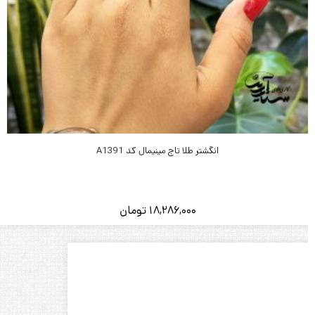
انگشتر طلا تاج مینیمال کد A1391
18,286,000
تومان