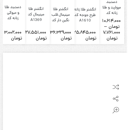
دستبند
دستبند طلا
مروارید و طلا
انگشتر طلا
انگشتر طلا
انگشتر طلا زنانه
و میوکی
زنانه کد
مینیمال کد
مینیمال قلب
طرح جوجه کد
زنانه کد
1180
A1369
نگین دار کد
10,614,000
A1610
1335
A1969 (نو
تومان
–
کم اجرت)
3,002,000
27,551,000
36,329,000
25,845,000
7,761,000
Price
تومان
تومان
تومان
تومان
تومان
ت
range:
7,761,000
تومان
through
10,614,000
تومان