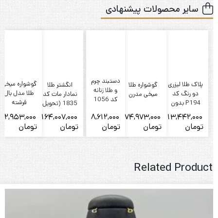
سایر محصولات پیشنهادی
دستبند چرم
گوشواره میخی
پلاک طلا لیزری
گوشواره طلا
انگشتر طلا
و طلا زنانه
طلا مدل بال
دو رنگ کد
میخی مدرن
نمادار مات کد
کد 1056
فرشته
P194 بدون
1835 (تحویل
زنجیر
درب گالری)
12,953,000
164,007,000
8,612,000
74,973,000
13,442,000
تومان
تومان
تومان
تومان
تومان
ت
Related Product