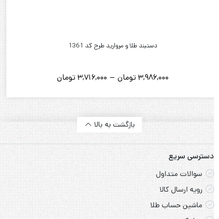
دستبند طلا و مروارید طرح کد 1361
Price
3,986,000
تومان
–
3,716,000
تومان
range:
3,716,000
تومان
through
بازگشت به بالا
3,986,000
تومان
دسترسی سریع
سوالات متداول
رویه ارسال کالا
ماشین حساب طلا