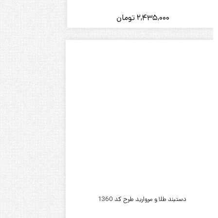
2,435,000
تومان
دستبند طلا و مروارید طرح کد 1360