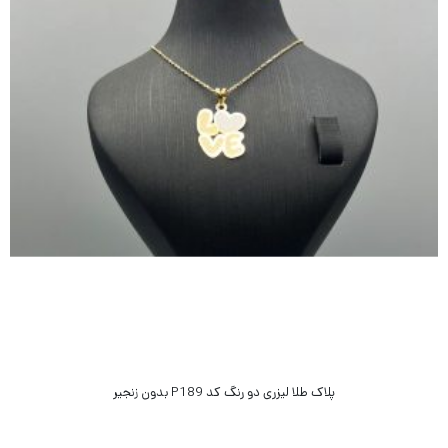
پلاک طلا لیزری دو رنگ کد P189 بدون زنجیر