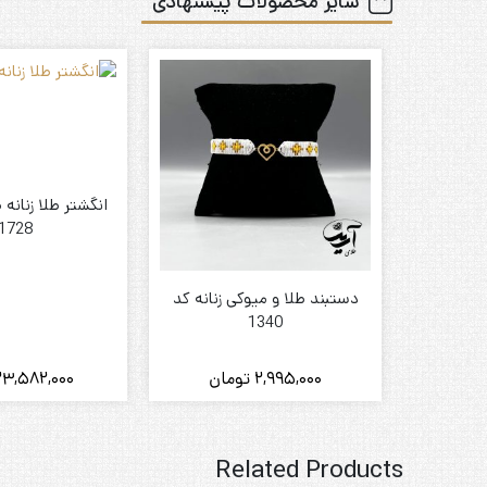
سایر محصولات پیشنهادی
انگشتر طلا زنانه 
1728
دستبند طلا و میوکی زنانه کد
1340
2,995,000
تومان
23,582,000
Related Products