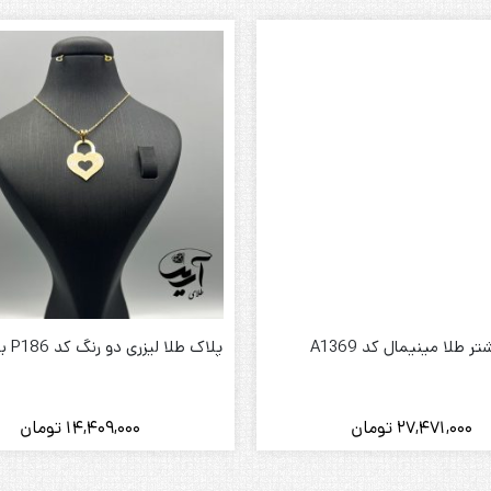
تر طلا مینیمال کد A1369
پلاک طلا لیزری دو رنگ کد P186 بدون زنجیر
27,471,000
تومان
14,409,000
تومان