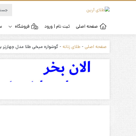
صفحه اصلی
ثبت نام | ورود
فروشگاه
س
صفحه اصلی
-
طلای زنانه
-
گوشواره میخی طلا مدل چهارپَر ب
طلای نو کم اجرت
دستبند چ
انگشتر نامزدی نگین دار
پلاک و آو
انگشتر نمادار
انگشتر ارزان
پلاک ارزان
زنجیر و گردنبند
گوشواره
دستبند مروارید و طلا
دستبند میوکی و طلا