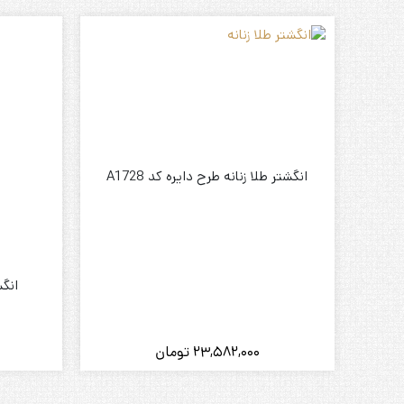
انگشتر طلا زنانه طرح دایره کد A1728
انگش
23,582,000
تومان