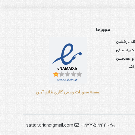
مجوزها
یش از 5 سال سابقه درخشان
 خرید طلای
 و همچنین
اشد
صفحه مجوزات رسمی گالری طلای آرین
sattar.arian@gmail.com
02144522440