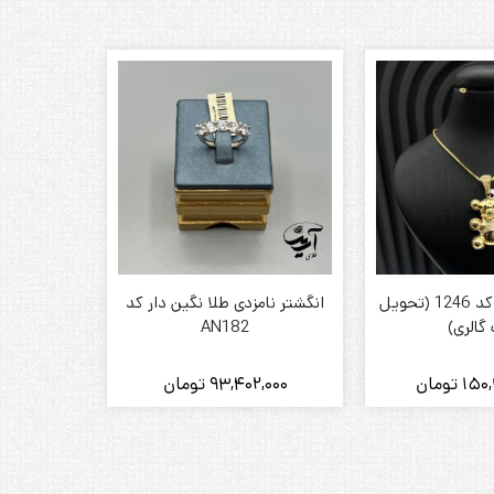
انگشتر طلا
پلاک طلا تدی کد 1246 (تحویل
انگشتر نامزدی طلا نگین دار کد
گالری)
AN182
150
تومان
93,402,000
تومان
,000