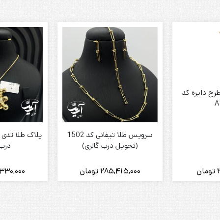
طرح دایره کد
A
سرویس طلا تیفانی کد 1502
(تحویل درب گالری)
درب 
تومان
285,415,000
تومان
,330,000