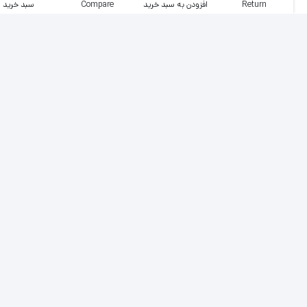
Return
افزودن به سبد خرید
Compare
سبد خرید
دستبند طلا حوا کد 1747 (تحویل درب گالری)
دسته‌بندی‌ها:
طلای زنانه
,
دستبند و النگو
ضمانت بهترین قیمت بازار
پشتیبانی عالی، 24 ساعت، 7 روز هفته
بازگشت وجه در صورت عدم رضایت
اصالت کالاها از برترین برندها