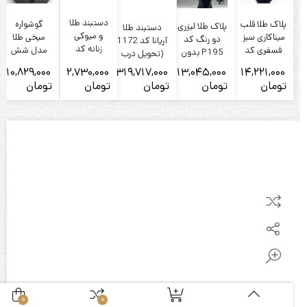
دستبند طلا
پلاک طلا قلب
گوشواره
پلاک طلا لیزری
دستبند طلا
و میوکی
میناکاری سبز
میخی طلا
دو رنگ کد
آریانا کد 1172
زنانه کد
فسفری کد
مدل شش
P195 بدون
(تحویل درب
1352
22 بدون
ضلعی
زنجیر
گالری)
10,829,000
2,730,000
319,717,000
13,045,000
14,221,000
زنجیر
تومان
تومان
تومان
تومان
تومان
ت
0
0