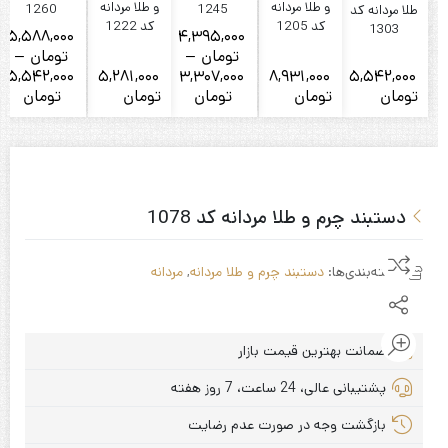
و طلا مردانه
و طلا مردانه
1260
1245
طلا مردانه کد
کد 1205
کد 1222
1303
5,588,000
4,395,000
تومان
–
تومان
–
5,542,000
5,281,000
3,307,000
8,931,000
5,542,000
Price
Price
تومان
تومان
تومان
تومان
تومان
ت
ange:
range:
2,000
3,307,000
تومان
تومان
rough
through
8,000
4,395,000
دستبند چرم و طلا مردانه کد 1078
تومان
تومان
دسته‌بندی‌ها:
دستبند چرم و طلا مردانه
,
مردانه
ضمانت بهترین قیمت بازار
پشتیبانی عالی، 24 ساعت، 7 روز هفته
بازگشت وجه در صورت عدم رضایت