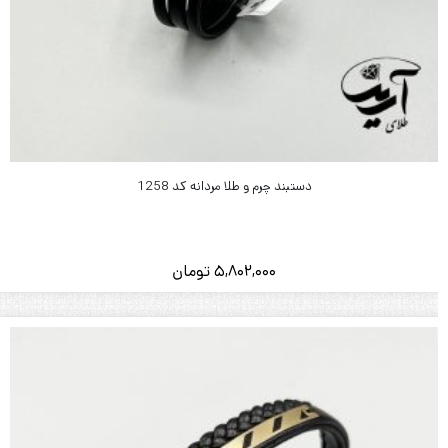
دستبند چرم و طلا مردانه کد 1258
5,802,000
تومان