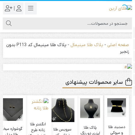
|
صفحه اصلی
-
پلاک طلا مینیمال
-
پلاک طلا مینیمال کد P113 بدون
زنجیر
سایر محصولات پیشنهادی
انگشتر طلا
دستبند طلا
پلاک طلا
گوشواره میخی
سرویس طلا
زنانه طرح
و میوکی
لیزری دو رنگ
طلا مدل