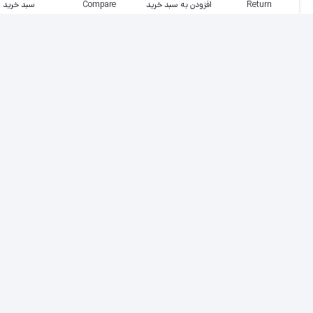
Return
افزودن به سبد خرید
Compare
سبد خرید
پلاک طلا مینیمال کد P113 بدون زنجیر
دسته‌بندی‌ها:
پلاک طلا مینیمال
,
طلای زنانه
برچسب‌ها:
پلاک طلا
,
پلاک طلا ارزان
,
پلاک طلا کادویی
,
پلاک طلا
مینیمال
,
طلا کادویی
,
مدال طلا
ضمانت بهترین قیمت بازار
پشتیبانی عالی، 24 ساعت، 7 روز هفته
بازگشت وجه در صورت عدم رضایت
اصالت کالاها از برترین برندها