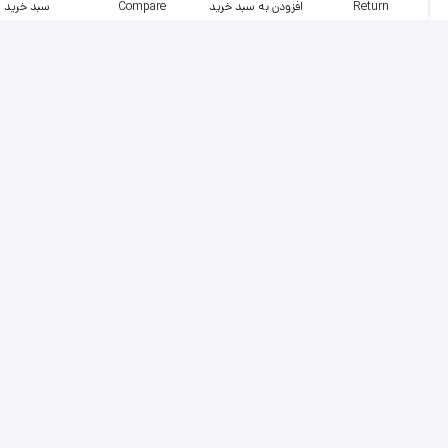
Return
افزودن به سبد خرید
Compare
سبد خرید
دستبند چرم و طلا مردانه کد 1041
دسته‌بندی‌ها:
دستبند چرم و طلا مردانه
,
مردانه
ضمانت بهترین قیمت بازار
پشتیبانی عالی، 24 ساعت، 7 روز هفته
بازگشت وجه در صورت عدم رضایت
اصالت کالاها از برترین برندها