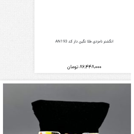
انگشتر نامزدی طلا نگین دار کد AN193
86,448,000
تومان