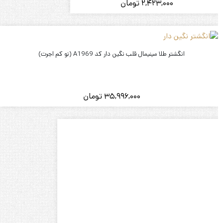
2,423,000
تومان
انگشتر طلا مینیمال قلب نگین دار کد A1969 (نو کم اجرت)
35,996,000
تومان