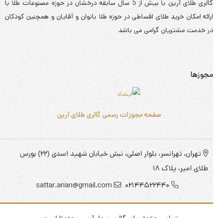
گالری طلای آرین با بیش از 5 سال سابقه درخشان در حوزه مصنوعات طلا با
ارائه امکان خرید طلای اقساطی در حوزه طلا بانوان و آقایان و همچنین کودکان
در خدمت مشتریان گرامی می باشد
مجوزها
صفحه مجوزات رسمی گالری طلای آرین
تهران، تهرانسر، بلوار اصلی، نبش خیابان شهید اسدی (22) بورس
طلای امیر، پلاک 18
sattar.arian@gmail.com
02144522440