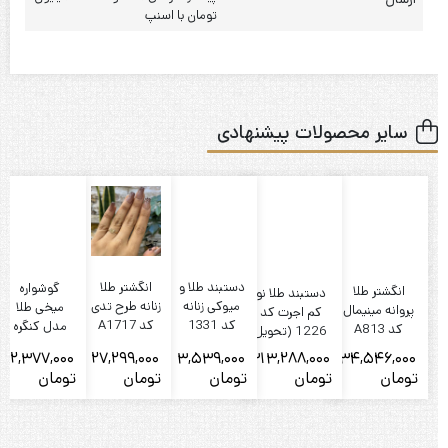
تومان با اسنپ
سایر محصولات پیشنهادی
دستبند طلا و
انگشتر طلا
گوشواره
انگشتر طلا
دستبند طلا نو
میوکی زنانه
زنانه طرح تدی
میخی طلا
پروانه مینیمال
کم اجرت کد
کد 1331
کد A1717
مدل کنگره
کد A813
1226 (تحویل
درب گالری)
12,377,000
27,299,000
3,539,000
313,288,000
34,546,000
تومان
تومان
تومان
تومان
تومان
ت