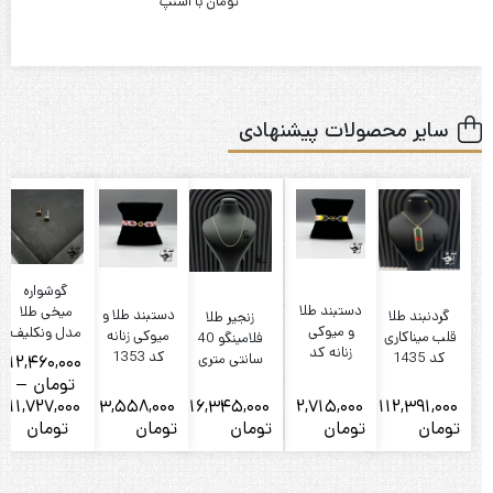
تومان با اسنپ
سایر محصولات پیشنهادی
گوشواره
دستبند طلا
میخی طلا
دستبند طلا و
گردنبند طلا
زنجیر طلا
و میوکی
مدل ونکلیف
میوکی زنانه
قلب میناکاری
فلامینگو 40
زنانه کد
کد 1353
کد 1435
سانتی متری
12,460,000
1326
(تحویل درب
تومان
–
گالری)
11,727,000
3,558,000
16,345,000
2,715,000
112,391,000
Price
تومان
تومان
تومان
تومان
تومان
ت
ange:
27,000