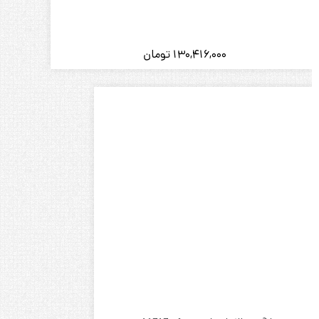
130,416,000
تومان
انگشتر طلا زنانه طرح تدی کد A1717
27,691,000
تومان