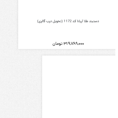
گوشواره میخی طلا مدل کنگره
12,554,000
تومان