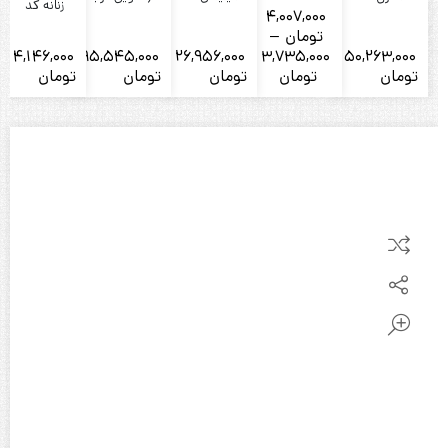
زنانه کد
4,007,000
1777
A1189
گالری)
1351
تومان
–
4,146,000
95,545,000
26,956,000
3,735,000
50,263,000
Price
تومان
تومان
تومان
تومان
تومان
range:
3,735,000
تومان
through
4,007,000
تومان