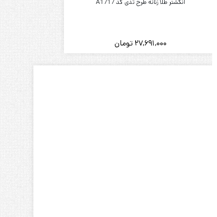
دستبند طلا آریانا کد 1172 (تحویل درب گالری)
319,768,000
تومان