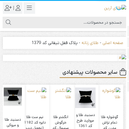
|
صفحه اصلی
-
طلای زنانه
-
پلاک قفل تیفانی کد 1379
سایر محصولات پیشنهادی
دستبند طلا و
گوشواره طلا
انگشتر طلا
نیم ست طلا
دستبند طلا
مروارید طرح
تمام تراش
خرگوش
دایره کد 1182
و میوکی
کد 1361
مدرن کد
مینیمال کد
(تحویل درب