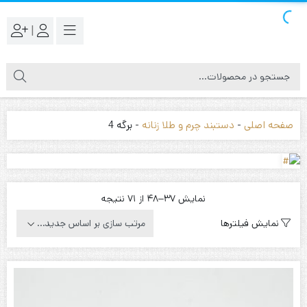
|
صفحه اصلی
-
دستبند چرم و طلا زنانه
-
برگه 4
Sorted
نمایش 37–48 از 71 نتیجه
by
نمایش فیلترها
latest